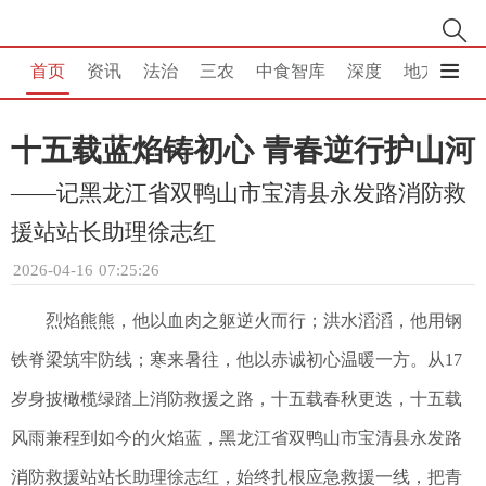
首页
资讯
法治
三农
中食智库
深度
地方
消
十五载蓝焰铸初心 青春逆行护山河
——记黑龙江省双鸭山市宝清县永发路消防救
援站站长助理徐志红
2026-04-16 07:25:26
烈焰熊熊，他以血肉之躯逆火而行；洪水滔滔，他用钢
铁脊梁筑牢防线；寒来暑往，他以赤诚初心温暖一方。从17
岁身披橄榄绿踏上消防救援之路，十五载春秋更迭，十五载
风雨兼程到如今的火焰蓝，黑龙江省双鸭山市宝清县永发路
消防救援站站长助理徐志红，始终扎根应急救援一线，把青