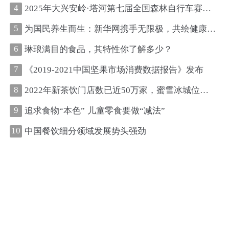
4
2025年大兴安岭·塔河第七届全国森林自行车赛圆满收官
5
为国民养生而生：新华网携手无限极，共绘健康中国新图景
6
琳琅满目的食品，其特性你了解多少？
7
《2019-2021中国坚果市场消费数据报告》发布
8
2022年新茶饮门店数已近50万家，蜜雪冰城位居第一、古茗第二
9
追求食物“本色” 儿童零食要做“减法”
10
中国餐饮细分领域发展势头强劲