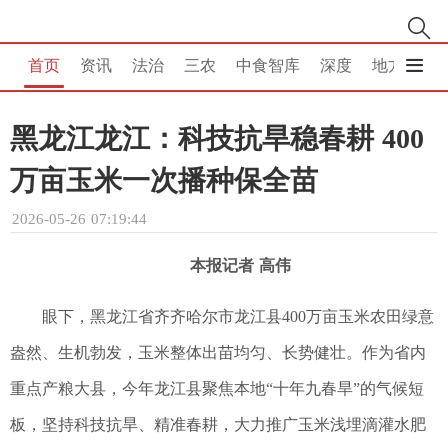
首页
资讯
法治
三农
中食智库
深度
地方
消
黑龙江龙江：科技抗旱稳春耕 400
万亩玉米一次播种保全苗
2026-05-26 07:19:44
本报记者 高伟
眼下，黑龙江省齐齐哈尔市龙江县400万亩玉米农田绿意
盎然、生机勃发，玉米整体出苗均匀、长势健壮。作为省内
重点产粮大县，今年龙江县聚焦本地“十年九春旱”的气候短
板，坚持科技抗旱、精准春耕，大力推广玉米浅埋滴灌水肥