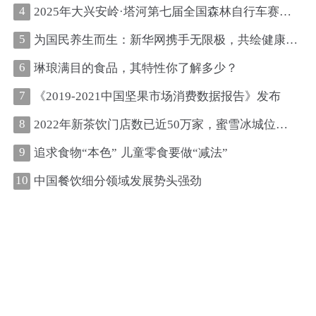
4
2025年大兴安岭·塔河第七届全国森林自行车赛圆满收官
5
为国民养生而生：新华网携手无限极，共绘健康中国新图景
6
琳琅满目的食品，其特性你了解多少？
7
《2019-2021中国坚果市场消费数据报告》发布
8
2022年新茶饮门店数已近50万家，蜜雪冰城位居第一、古茗第二
9
追求食物“本色” 儿童零食要做“减法”
10
中国餐饮细分领域发展势头强劲