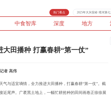
热门看点
2025年大兴安岭·塔河
中食智库
深度
地方
大田播种 打赢春耕“第一仗”
记者 高伟
天气与适宜墒情，全力推进大田播种，打赢春耕“第一仗”。截
接近尾声。广袤黑土地上，一幅忙耕抢种的田间画卷正徐徐展