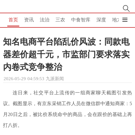
首页
资讯
法治
三农
中食智库
深度
地方
消
知名电商平台陷乱价风波：同款电
器差价超千元，市监部门要求落实
内卷式竞争整治
2026-05-29 04:59:53
九派新闻
连日来，社交平台上流传的一组商家聊天截图引发热
议。截图显示，有京东采销工作人员在微信群中通知商家：5
月20日之后，被比价系统命中的商品，会在跟价的基础上再
打八折。