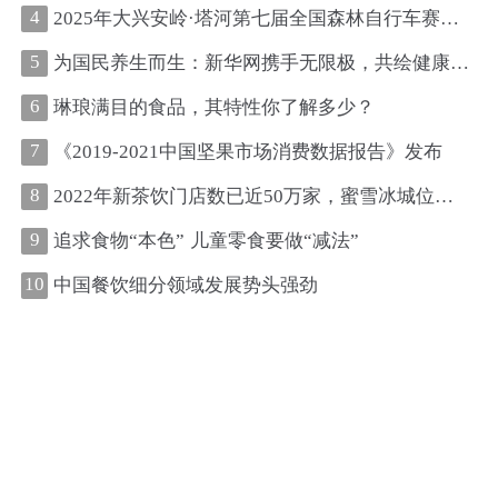
4
2025年大兴安岭·塔河第七届全国森林自行车赛圆满收官
5
为国民养生而生：新华网携手无限极，共绘健康中国新图景
6
琳琅满目的食品，其特性你了解多少？
7
《2019-2021中国坚果市场消费数据报告》发布
8
2022年新茶饮门店数已近50万家，蜜雪冰城位居第一、古茗第二
9
追求食物“本色” 儿童零食要做“减法”
10
中国餐饮细分领域发展势头强劲