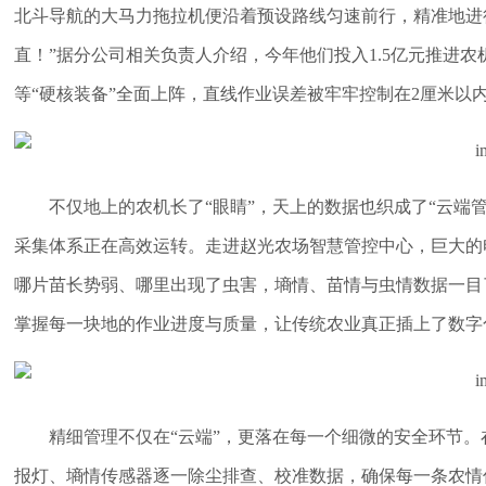
北斗导航的大马力拖拉机便沿着预设路线匀速前行，精准地进
直！”据分公司相关负责人介绍，今年他们投入1.5亿元推进农
等“硬核装备”全面上阵，直线作业误差被牢牢控制在2厘米以
不仅地上的农机长了“眼睛”，天上的数据也织成了“云端管家
采集体系正在高效运转。走进赵光农场智慧管控中心，巨大的
哪片苗长势弱、哪里出现了虫害，墒情、苗情与虫情数据一目
掌握每一块地的作业进度与质量，让传统农业真正插上了数字
精细管理不仅在“云端”，更落在每一个细微的安全环节。
报灯、墒情传感器逐一除尘排查、校准数据，确保每一条农情