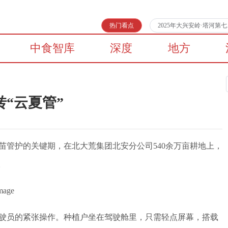
热门看点
2025年大兴安岭·塔河
中食智库
深度
地方
“云夏管”
苗管护的关键期，在北大荒集团北安分公司540余万亩耕地上，
。
驶员的紧张操作。种植户坐在驾驶舱里，只需轻点屏幕，搭载