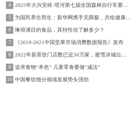
4
2025年大兴安岭·塔河第七届全国森林自行车赛圆满收官
5
为国民养生而生：新华网携手无限极，共绘健康中国新图景
6
琳琅满目的食品，其特性你了解多少？
7
《2019-2021中国坚果市场消费数据报告》发布
8
2022年新茶饮门店数已近50万家，蜜雪冰城位居第一、古茗第二
9
追求食物“本色” 儿童零食要做“减法”
10
中国餐饮细分领域发展势头强劲