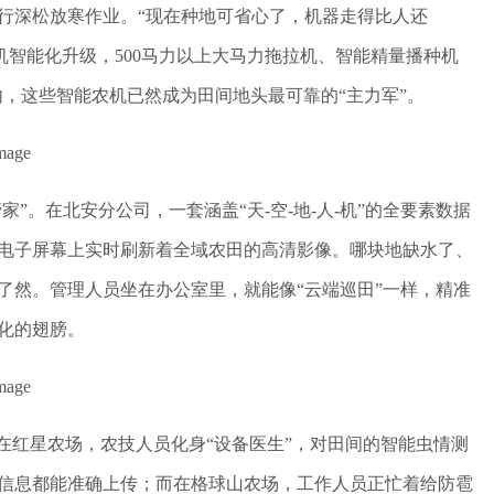
行深松放寒作业。“现在种地可省心了，机器走得比人还
机智能化升级，500马力以上大马力拖拉机、智能精量播种机
内，这些智能农机已然成为田间地头最可靠的“主力军”。
”。在北安分公司，一套涵盖“天-空-地-人-机”的全要素数据
电子屏幕上实时刷新着全域农田的高清影像。哪块地缺水了、
了然。管理人员坐在办公室里，就能像“云端巡田”一样，精准
化的翅膀。
在红星农场，农技人员化身“设备医生”，对田间的智能虫情测
信息都能准确上传；而在格球山农场，工作人员正忙着给防雹