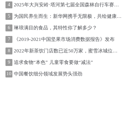
4
2025年大兴安岭·塔河第七届全国森林自行车赛圆满收官
5
为国民养生而生：新华网携手无限极，共绘健康中国新图景
6
琳琅满目的食品，其特性你了解多少？
7
《2019-2021中国坚果市场消费数据报告》发布
8
2022年新茶饮门店数已近50万家，蜜雪冰城位居第一、古茗第二
9
追求食物“本色” 儿童零食要做“减法”
10
中国餐饮细分领域发展势头强劲